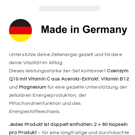
Paket
Paket
(3er)
(3er)
–
–
Für
Für
optimale
optimale
Zellenergie
Zellenergie
&amp;
&amp;
gesteigerte
gesteigerte
Vitalität
Vitalität
Unterstütze deine Zellenergie gezielt und fördere
deine Vitalität im Alltag.
Dieses leistungsstarke 3er-Set kombiniert
Coenzym
Q10 mit Vitamin C aus Acerola-Extrakt
,
Vitamin B12
und
Magnesium
für eine gezielte Unterstützung der
zellulären Energieproduktion, der
Mitochondrienfunktion und des
Energiestoffwechsels.
Jedes Produkt ist doppelt enthalten: 2 × 60 Kapseln
pro Produkt
– für eine langfristige und durchdachte