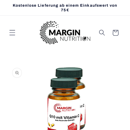
Direkt
Kostenlose Lieferung ab einem Einkaufswert von
zum
75€
Inhalt
Warenkorb
oduktinformationen
ringen