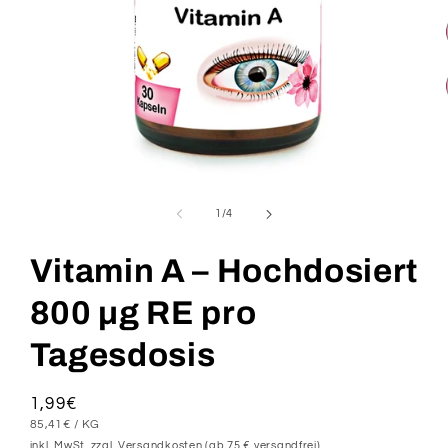
Medien
1
in
von
1
/
4
Modal
öffnen
Vitamin A – Hochdosiert
800 µg RE pro
Tagesdosis
Normaler
1,99€
STÜCKPREIS
PRO
Preis
85,41€
/
KG
inkl. MwSt. zzgl. Versandkosten (ab 75 € versandfrei)