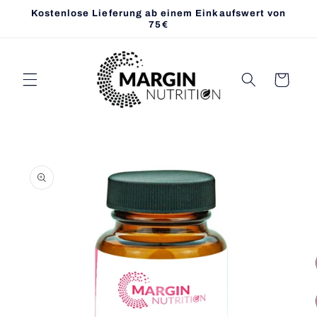
Direkt
Kostenlose Lieferung ab einem Einkaufswert von
zum
75€
Inhalt
Warenkorb
oduktinformationen
ringen