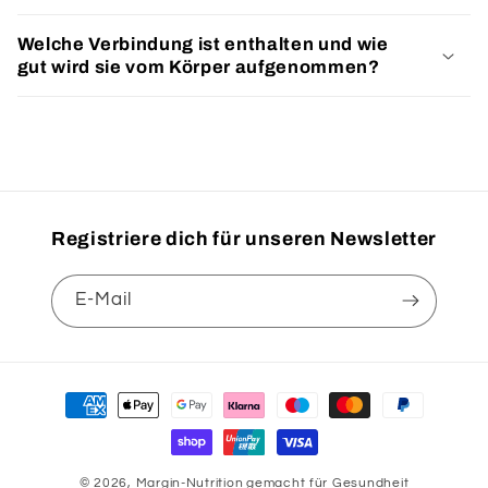
✅ Ohne Zusatz von Farbstoffen
geprüfter Qualität. Unsere Rohstoffe stammen
Welche Verbindung ist enthalten und wie
ausschließlich von zertifizierten Lieferanten aus
gut wird sie vom Körper aufgenommen?
Deutschland und erfüllen höchste
Qualitätsstandards. Für eine verlässliche
Versorgung im Alltag.
Registriere dich für unseren Newsletter
E-Mail
Zahlungsmethoden
© 2026,
Margin-Nutrition
gemacht für Gesundheit